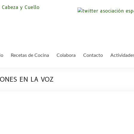
Asociación Españ
Somos la Asociación Española de Pac
asociación sin animo de lucro que pr
Cáncer de Cabeza
lo
Recetas de Cocina
Colabora
Contacto
Actividade
IONES EN LA VOZ