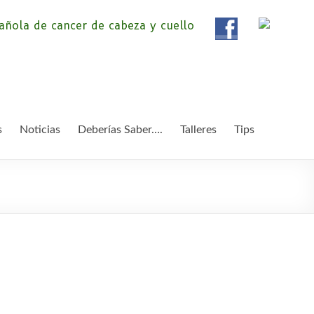
ola de Pacientes de
ientes de Cáncer de Cabeza y cuello «APC», una
etendemos apoyar a pacientes y familiares.
 y Cuello
s
Noticias
Deberías Saber….
Talleres
Tips