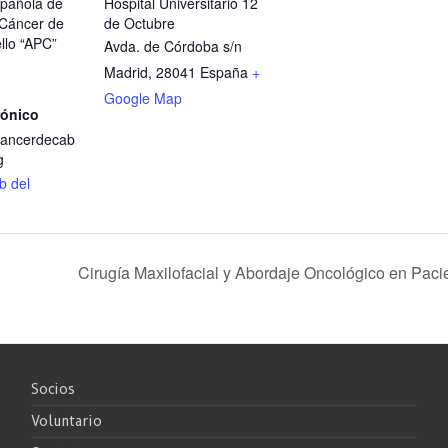
spañola de
Hospital Universitario 12
 Cáncer de
de Octubre
llo “APC”
Avda. de Córdoba s/n
Madrid
,
28041
España
+
Google Map
rónico
cancerdecab
g
eb del
Cirugía Maxilofacial y Abordaje Oncológico en Pac
Socios
Voluntario