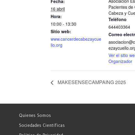
Asociación E
Fecha:
Pacientes de
16 abril
Cabeza y Cue
Hora:
Teléfono
10:00 - 13:30
644403364
Sitio web:
Correo elect
www.cancerdecabezaycue
asociacion@
llo.org
ezaycuello.or
Ver el sitio w
Organizador
MAKESENSECAMPAING 2025
Quienes Somos
Sociedades Científicas