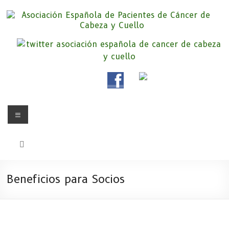
Saltar
al
contenido
Asociación Española de
Somos la Asociación Española de Pacientes de Cáncer de Cabeza y
cuello «APC», una asociación sin animo de lucro que pretendemos
Pacientes de Cáncer de Cabeza y
apoyar a pacientes y familiares.
Cuello
Menú
Beneficios para Socios