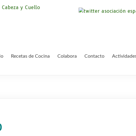
Asociación Españ
Somos la Asociación Española de Pac
asociación sin animo de lucro que pr
Cáncer de Cabeza
lo
Recetas de Cocina
Colabora
Contacto
Actividade
o