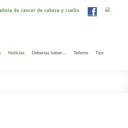
ola de Pacientes de
ientes de Cáncer de Cabeza y cuello «APC», una
etendemos apoyar a pacientes y familiares.
 y Cuello
s
Noticias
Deberías Saber….
Talleres
Tips