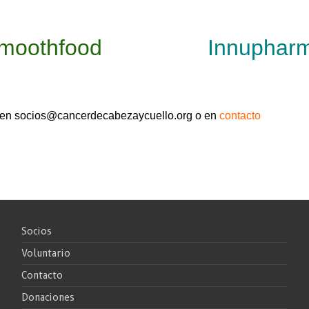
moothfood
Innuphar
os en socios@cancerdecabezaycuello.org o en
contacto
Socios
Voluntario
Contacto
Donaciones