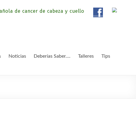
ola de Pacientes de
ientes de Cáncer de Cabeza y cuello «APC», una
etendemos apoyar a pacientes y familiares.
 y Cuello
s
Noticias
Deberías Saber….
Talleres
Tips