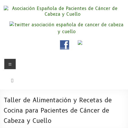
Saltar
al
contenido
Asociación Española de
Somos la Asociación Española de Pacientes de Cáncer de Cabeza y
cuello «APC», una asociación sin animo de lucro que pretendemos
Pacientes de Cáncer de Cabeza y
apoyar a pacientes y familiares.
Cuello
Menú
Taller de Alimentación y Recetas de
Cocina para Pacientes de Cáncer de
Cabeza y Cuello