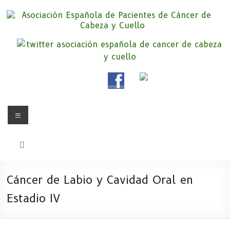
Saltar
al
contenido
Asociación Española de
Somos la Asociación Española de Pacientes de Cáncer de Cabeza y
cuello «APC», una asociación sin animo de lucro que pretendemos
Pacientes de Cáncer de Cabeza y
apoyar a pacientes y familiares.
Cuello
Menú
Cáncer de Labio y Cavidad Oral en
Estadio IV