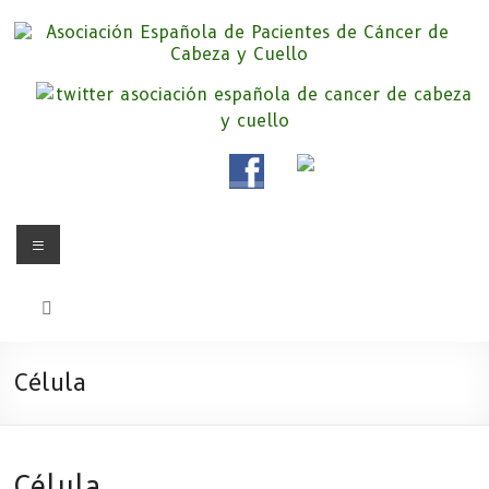
Saltar
al
contenido
Asociación Española de
Somos la Asociación Española de Pacientes de Cáncer de Cabeza y
cuello «APC», una asociación sin animo de lucro que pretendemos
Pacientes de Cáncer de Cabeza y
apoyar a pacientes y familiares.
Cuello
Menú
Célula
Célula