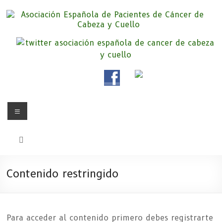
Asociación Española de
Somos la Asociación Española de Pacientes de Cáncer de Cabeza y
cuello «APC», una asociación sin animo de lucro que pretendemos
Pacientes de Cáncer de Cabeza y
apoyar a pacientes y familiares.
Cuello
Contenido restringido
Para acceder al contenido primero debes registrarte