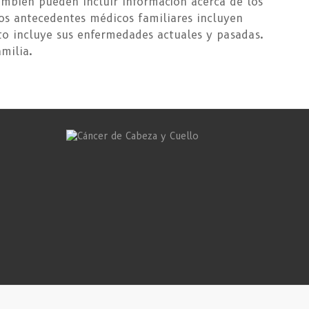
También pueden incluir información acerca de los
os antecedentes médicos familiares incluyen
sto incluye sus enfermedades actuales y pasadas.
milia.