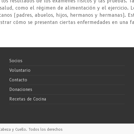
y los resultados de los exámenes físicos y las pruebas. 
alud, como el régimen de alimentación y el ejercicio. L
rcanos (padres, abuelos, hijos, hermanos y hermanas). E
strar cómo se presentan ciertas enfermedades en una fa
Socios
Voluntario
Contacto
Donaciones
Recetas de Cocina
Cabeza y Cuello
. Todos los derechos