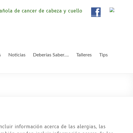
ola de Pacientes de
ientes de Cáncer de Cabeza y cuello «APC», una
etendemos apoyar a pacientes y familiares.
 y Cuello
s
Noticias
Deberías Saber….
Talleres
Tips
luir información acerca de las alergias, las