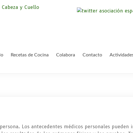
Asociación Españ
Somos la Asociación Española de Pac
asociación sin animo de lucro que pr
Cáncer de Cabeza
lo
Recetas de Cocina
Colabora
Contacto
Actividade
persona. Los antecedentes médicos personales pueden inc