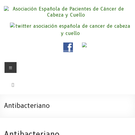
Saltar
al
contenido
Asociación Española de
Somos la Asociación Española de Pacientes de Cáncer de Cabeza y
cuello «APC», una asociación sin animo de lucro que pretendemos
Pacientes de Cáncer de Cabeza y
apoyar a pacientes y familiares.
Cuello
Menú
Antibacteriano
Antibacteriano