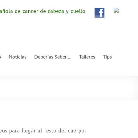
ola de Pacientes de
ientes de Cáncer de Cabeza y cuello «APC», una
etendemos apoyar a pacientes y familiares.
 y Cuello
s
Noticias
Deberías Saber….
Talleres
Tips
os para llegar al resto del cuerpo.