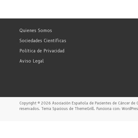
Quienes Somos
Sociedades Científicas
Política de Privacidad
Aviso Legal
Copyright © 2026
Asociación Española de Pacientes de Cáncer de 
reservados. Tema
Spacious
de ThemeGrill. Funciona con:
WordPres