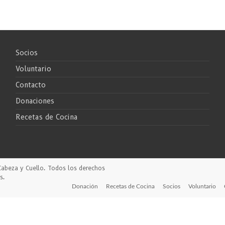
Socios
Voluntario
Contacto
Donaciones
Recetas de Cocina
Cabeza y Cuello
. Todos los derechos
s
.
Donación
Recetas de Cocina
Socios
Voluntario