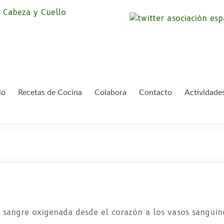
Asociación Españ
Somos la Asociación Española de Pac
asociación sin animo de lucro que pr
Cáncer de Cabeza
lo
Recetas de Cocina
Colabora
Contacto
Actividade
 sangre oxigenada desde el corazón a los vasos sanguíne