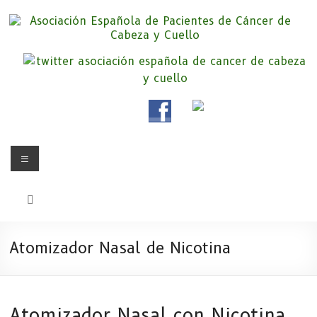
Saltar
al
contenido
Asociación Española de
Somos la Asociación Española de Pacientes de Cáncer de Cabeza y
cuello «APC», una asociación sin animo de lucro que pretendemos
Pacientes de Cáncer de Cabeza y
apoyar a pacientes y familiares.
Cuello
Menú
Atomizador Nasal de Nicotina
Atomizador Nasal con Nicotina