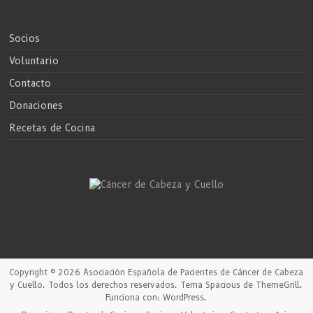
Socios
Voluntario
Contacto
Donaciones
Recetas de Cocina
Copyright © 2026
Asociación Española de Pacientes de Cáncer de Cabeza
y Cuello
. Todos los derechos reservados. Tema
Spacious
de ThemeGrill.
Funciona con:
WordPress
.