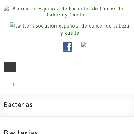
Saltar
al
contenido
Asociación Española de
Somos la Asociación Española de Pacientes de Cáncer de Cabeza y
cuello «APC», una asociación sin animo de lucro que pretendemos
Pacientes de Cáncer de Cabeza y
apoyar a pacientes y familiares.
Cuello
Menú
Bacterias
Bacterias