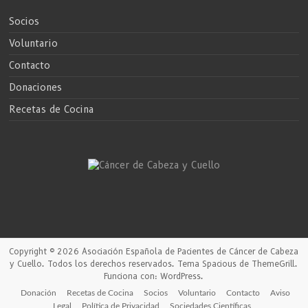
Socios
Voluntario
Contacto
Donaciones
Recetas de Cocina
Copyright © 2026
Asociación Española de Pacientes de Cáncer de Cabeza
y Cuello
. Todos los derechos reservados. Tema
Spacious
de ThemeGrill.
Funciona con:
WordPress
.
Donación
Recetas de Cocina
Socios
Voluntario
Contacto
Aviso
Legal
Política de Privacidad
Sociedades Científicas