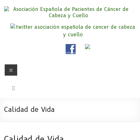
Saltar
al
contenido
Asociación Española de
Somos la Asociación Española de Pacientes de Cáncer de Cabeza y
cuello «APC», una asociación sin animo de lucro que pretendemos
Pacientes de Cáncer de Cabeza y
apoyar a pacientes y familiares.
Cuello
Menú
Calidad de Vida
Calidad de Vida