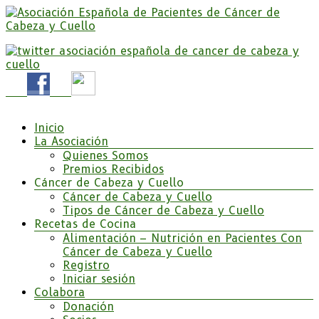
Saltar
al
contenido
Somos la Asociación Española de Pacientes de Cáncer
Asociación Española de Pacientes de Cáncer de
de Cabeza y cuello «APC», una asociación sin animo
Cabeza y Cuello
de lucro que pretendemos apoyar a pacientes y
familiares.
Menú
Inicio
La Asociación
Quienes Somos
Premios Recibidos
Cáncer de Cabeza y Cuello
Cáncer de Cabeza y Cuello
Tipos de Cáncer de Cabeza y Cuello
Recetas de Cocina
Alimentación – Nutrición en Pacientes Con
Cáncer de Cabeza y Cuello
Registro
Iniciar sesión
Colabora
Donación