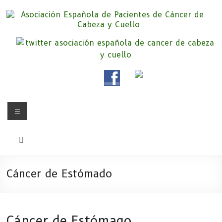
Saltar
al
contenido
Asociación Española de
Somos la Asociación Española de Pacientes de Cáncer de Cabeza y
cuello «APC», una asociación sin animo de lucro que pretendemos
Pacientes de Cáncer de Cabeza y
apoyar a pacientes y familiares.
Cuello
Menú
Cáncer de Estómado
Cáncer de Estómago