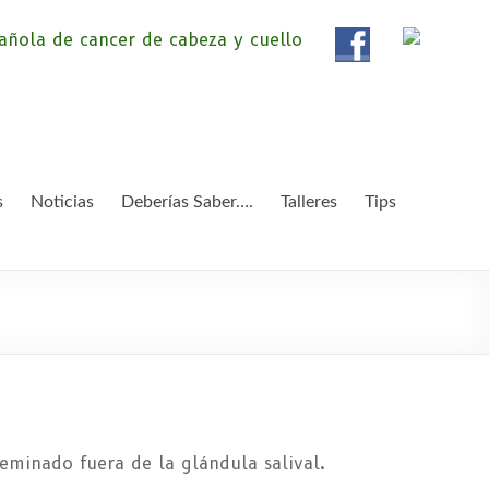
ola de Pacientes de
ientes de Cáncer de Cabeza y cuello «APC», una
etendemos apoyar a pacientes y familiares.
 y Cuello
s
Noticias
Deberías Saber….
Talleres
Tips
minado fuera de la glándula salival.