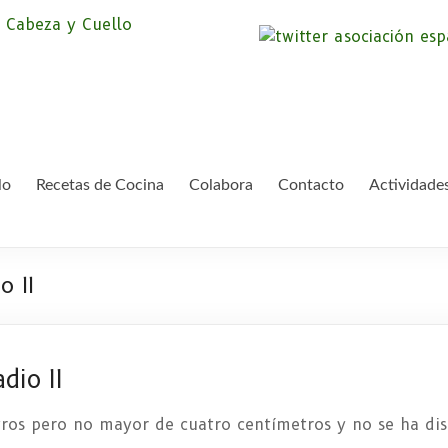
Asociación Españ
Somos la Asociación Española de Pac
asociación sin animo de lucro que pr
Cáncer de Cabeza
lo
Recetas de Cocina
Colabora
Contacto
Actividade
o II
dio II
os pero no mayor de cuatro centímetros y no se ha dise