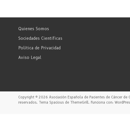
Quienes Somos
Sociedades Científicas
Política de Privacidad
Aviso Legal
Copyright © 2026
Asociación Española de Pacientes de Cáncer de 
reservados. Tema
Spacious
de ThemeGrill. Funciona con:
WordPres