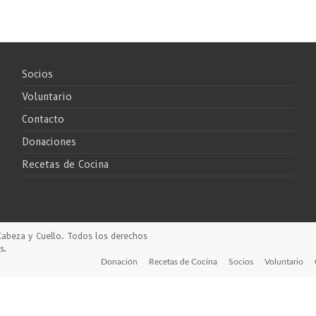
Socios
Voluntario
Contacto
Donaciones
Recetas de Cocina
Cabeza y Cuello
. Todos los derechos
s
.
Donación
Recetas de Cocina
Socios
Voluntario