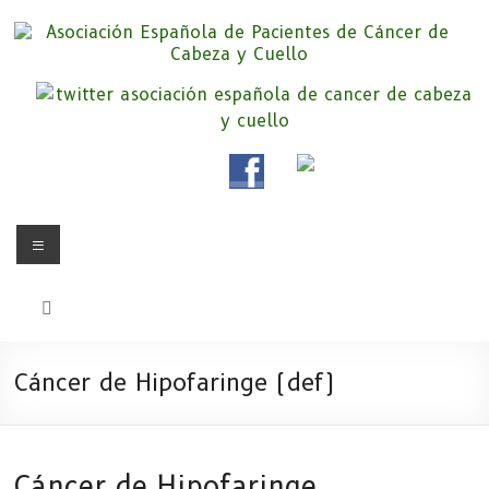
Saltar
al
contenido
Asociación Española de
Somos la Asociación Española de Pacientes de Cáncer de Cabeza y
cuello «APC», una asociación sin animo de lucro que pretendemos
Pacientes de Cáncer de Cabeza y
apoyar a pacientes y familiares.
Cuello
Menú
Cáncer de Hipofaringe (def)
Cáncer de Hipofaringe