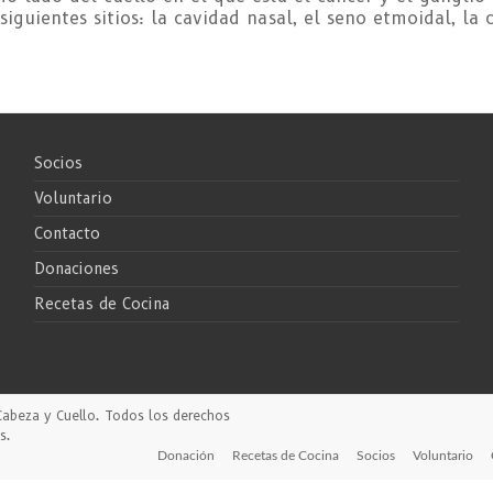
iguientes sitios: la cavidad nasal, el seno etmoidal, la 
Socios
Voluntario
Contacto
Donaciones
Recetas de Cocina
Cabeza y Cuello
. Todos los derechos
s
.
Donación
Recetas de Cocina
Socios
Voluntario