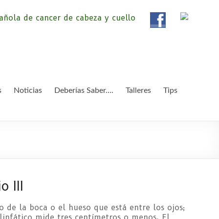
ola de Pacientes de
ientes de Cáncer de Cabeza y cuello «APC», una
etendemos apoyar a pacientes y familiares.
 y Cuello
s
Noticias
Deberías Saber….
Talleres
Tips
 III
ho de la boca o el hueso que está entre los ojos;
 linfático mide tres centímetros o menos. El