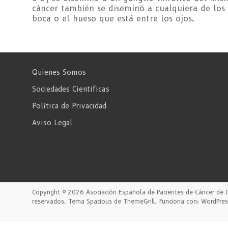
cáncer también se diseminó a cualquiera de los s
boca o el hueso que está entre los ojos.
Quienes Somos
Sociedades Científicas
Política de Privacidad
Aviso Legal
Copyright © 2026
Asociación Española de Pacientes de Cáncer de 
reservados. Tema
Spacious
de ThemeGrill. Funciona con:
WordPres