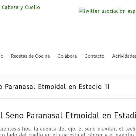
Asociación Españ
Somos la Asociación Española de Pac
asociación sin animo de lucro que pr
Cáncer de Cabeza
lo
Recetas de Cocina
Colabora
Contacto
Actividade
 Paranasal Etmoidal en Estadio III
l Seno Paranasal Etmoidal en Estadio
ientes sitios: la cuenca del ojo, el seno maxilar, el tec
mo lado del cuello en el que está el cáncer y el ganglio