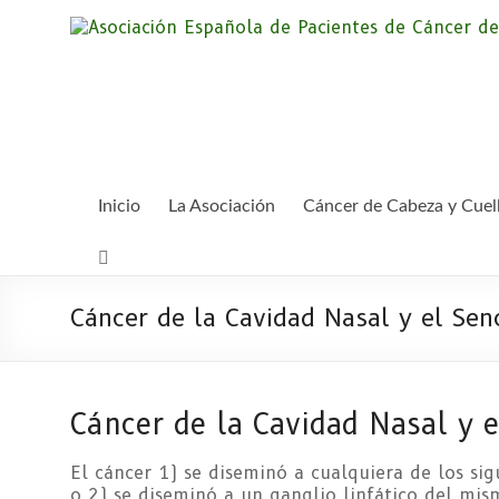
Saltar
al
contenido
Inicio
La Asociación
Cáncer de Cabeza y Cuel
Cáncer de la Cavidad Nasal y el Seno
Cáncer de la Cavidad Nasal y e
El cáncer 1) se diseminó a cualquiera de los sigu
o 2) se diseminó a un ganglio linfático del mis