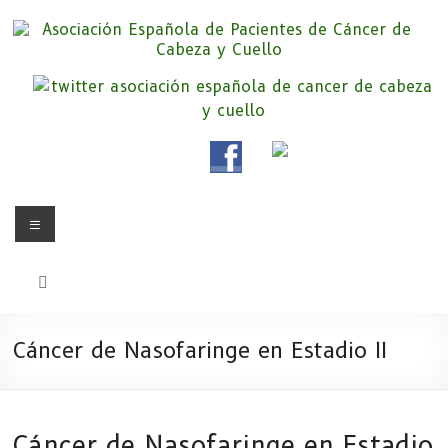
Saltar
al
contenido
Asociación Española de
Somos la Asociación Española de Pacientes de Cáncer de Cabeza y
cuello «APC», una asociación sin animo de lucro que pretendemos
Pacientes de Cáncer de Cabeza y
apoyar a pacientes y familiares.
Cuello
Menú
Cáncer de Nasofaringe en Estadio II
Cáncer de Nasofaringe en Estadio