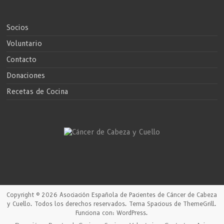
Socios
Voluntario
Contacto
Donaciones
Recetas de Cocina
Copyright © 2026
Asociación Española de Pacientes de Cáncer de Cabeza
y Cuello
. Todos los derechos reservados. Tema
Spacious
de ThemeGrill.
Funciona con:
WordPress
.