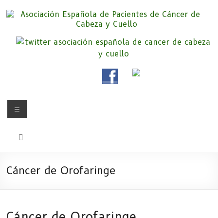
Saltar
al
contenido
Asociación Española de
Somos la Asociación Española de Pacientes de Cáncer de Cabeza y
cuello «APC», una asociación sin animo de lucro que pretendemos
Pacientes de Cáncer de Cabeza y
apoyar a pacientes y familiares.
Cuello
Menú
Cáncer de Orofaringe
Cáncer de Orofaringe