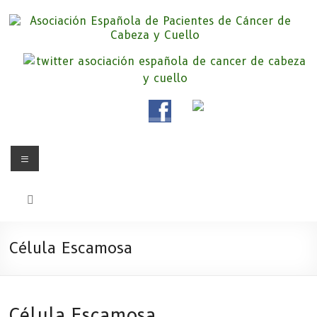
Saltar
al
contenido
Asociación Española de
Somos la Asociación Española de Pacientes de Cáncer de Cabeza y
cuello «APC», una asociación sin animo de lucro que pretendemos
Pacientes de Cáncer de Cabeza y
apoyar a pacientes y familiares.
Cuello
Menú
Célula Escamosa
Célula Escamosa