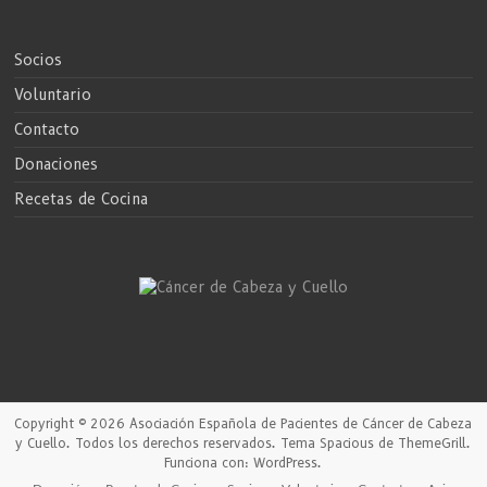
Socios
Voluntario
Contacto
Donaciones
Recetas de Cocina
Copyright © 2026
Asociación Española de Pacientes de Cáncer de Cabeza
y Cuello
. Todos los derechos reservados. Tema
Spacious
de ThemeGrill.
Funciona con:
WordPress
.