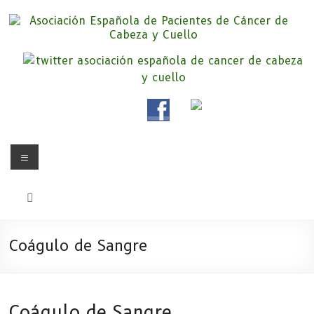
Saltar
al
contenido
Asociación Española de
Somos la Asociación Española de Pacientes de Cáncer de Cabeza y
cuello «APC», una asociación sin animo de lucro que pretendemos
Pacientes de Cáncer de Cabeza y
apoyar a pacientes y familiares.
Cuello
Menú
Coágulo de Sangre
Coágulo de Sangre