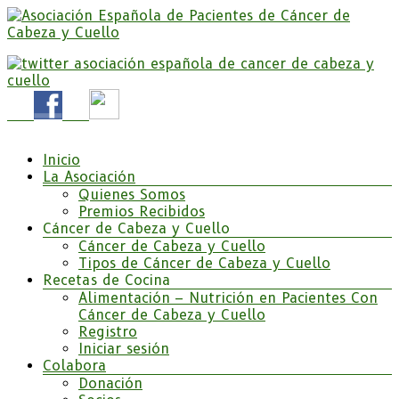
Saltar
al
contenido
Somos la Asociación Española de Pacientes de Cáncer
Asociación Española de Pacientes de Cáncer de
de Cabeza y cuello «APC», una asociación sin animo
Cabeza y Cuello
de lucro que pretendemos apoyar a pacientes y
familiares.
Menú
Inicio
La Asociación
Quienes Somos
Premios Recibidos
Cáncer de Cabeza y Cuello
Cáncer de Cabeza y Cuello
Tipos de Cáncer de Cabeza y Cuello
Recetas de Cocina
Alimentación – Nutrición en Pacientes Con
Cáncer de Cabeza y Cuello
Registro
Iniciar sesión
Colabora
Donación