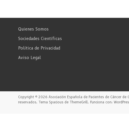
Quienes Somos
Sociedades Científicas
Política de Privacidad
Aviso Legal
Copyright © 2026
Asociación Española de Pacientes de Cáncer de 
reservados. Tema
Spacious
de ThemeGrill. Funciona con:
WordPres