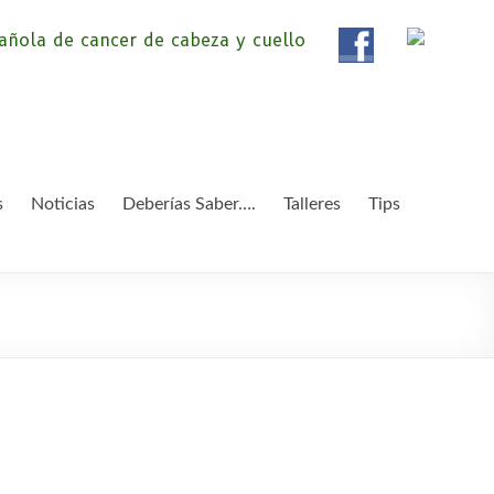
ola de Pacientes de
ientes de Cáncer de Cabeza y cuello «APC», una
etendemos apoyar a pacientes y familiares.
 y Cuello
s
Noticias
Deberías Saber….
Talleres
Tips