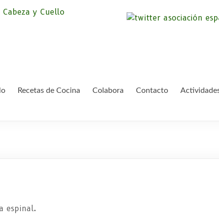
Asociación Españ
Somos la Asociación Española de Pac
asociación sin animo de lucro que pr
Cáncer de Cabeza
lo
Recetas de Cocina
Colabora
Contacto
Actividade
a espinal.