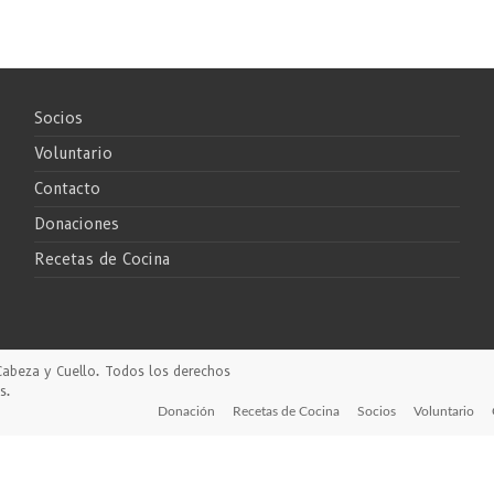
Socios
Voluntario
Contacto
Donaciones
Recetas de Cocina
Cabeza y Cuello
. Todos los derechos
s
.
Donación
Recetas de Cocina
Socios
Voluntario