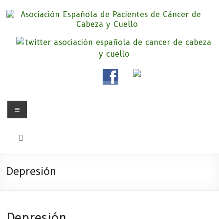
Saltar
al
contenido
Asociación Española de
Somos la Asociación Española de Pacientes de Cáncer de Cabeza y
cuello «APC», una asociación sin animo de lucro que pretendemos
Pacientes de Cáncer de Cabeza y
apoyar a pacientes y familiares.
Cuello
Menú
Depresión
Depresión