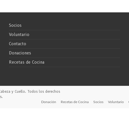
Socios
Voluntario
Contacto
Donaciones
Recetas de Cocina
Cabeza y Cuello
. Todos los derechos
s
.
Donación
Recetas de Cocina
Socios
Voluntario