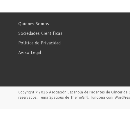
Quienes Somos
Sociedades Científicas
Política de Privacidad
Aviso Legal
Copyright © 2026
Asociación Española de Pacientes de Cáncer de 
reservados. Tema
Spacious
de ThemeGrill. Funciona con:
WordPres