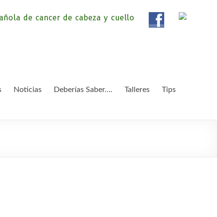
ola de Pacientes de
ientes de Cáncer de Cabeza y cuello «APC», una
etendemos apoyar a pacientes y familiares.
 y Cuello
s
Noticias
Deberías Saber….
Talleres
Tips