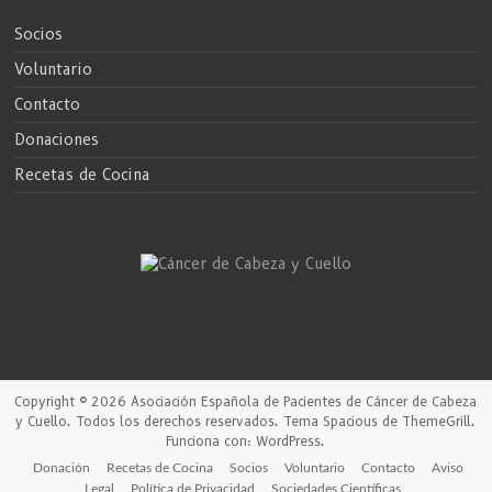
Socios
Voluntario
Contacto
Donaciones
Recetas de Cocina
Copyright © 2026
Asociación Española de Pacientes de Cáncer de Cabeza
y Cuello
. Todos los derechos reservados. Tema
Spacious
de ThemeGrill.
Funciona con:
WordPress
.
Donación
Recetas de Cocina
Socios
Voluntario
Contacto
Aviso
Legal
Política de Privacidad
Sociedades Científicas