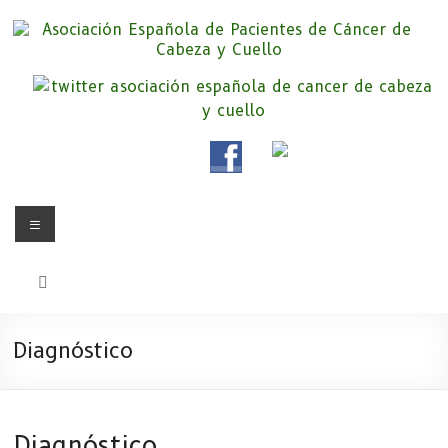
Saltar
al
contenido
Asociación Española de
Somos la Asociación Española de Pacientes de Cáncer de Cabeza y
cuello «APC», una asociación sin animo de lucro que pretendemos
Pacientes de Cáncer de Cabeza y
apoyar a pacientes y familiares.
Cuello
Menú
Diagnóstico
Diagnóstico