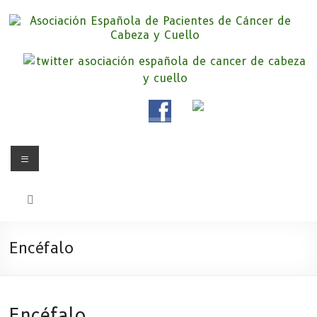
Saltar
al
contenido
Asociación Española de
Somos la Asociación Española de Pacientes de Cáncer de Cabeza y
cuello «APC», una asociación sin animo de lucro que pretendemos
Pacientes de Cáncer de Cabeza y
apoyar a pacientes y familiares.
Cuello
Menú
Encéfalo
Encéfalo