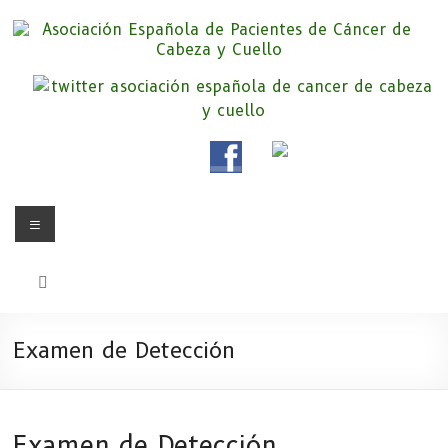
Saltar
al
contenido
Asociación Española de
Somos la Asociación Española de Pacientes de Cáncer de Cabeza y
cuello «APC», una asociación sin animo de lucro que pretendemos
Pacientes de Cáncer de Cabeza y
apoyar a pacientes y familiares.
Cuello
Menú
Examen de Detección
Examen de Detección