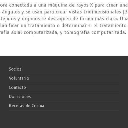
ra conectada a una máquina de rayos X para crear una s
ángulos y se usan para crear vistas tridimensionales (3
s tejidos y órganos se destaquen de forma más clara. U
anificar un tratamiento o determinar si el tratamiento 
rafía axial computarizada, y tomografía computarizada.
Socios
Voluntario
Contacto
Donaciones
Recetas de Cocina