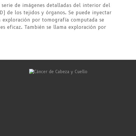
erie de imágenes detalladas del interior del
D) de los tejidos y órganos. Se puede inyectar
na exploración por tomografía computada se
es eficaz. También se llama exploración por