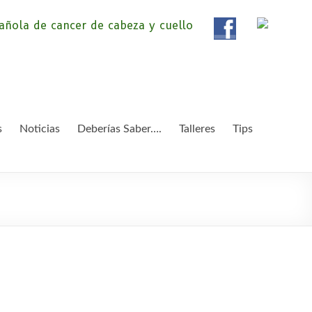
ola de Pacientes de
ientes de Cáncer de Cabeza y cuello «APC», una
etendemos apoyar a pacientes y familiares.
 y Cuello
s
Noticias
Deberías Saber….
Talleres
Tips