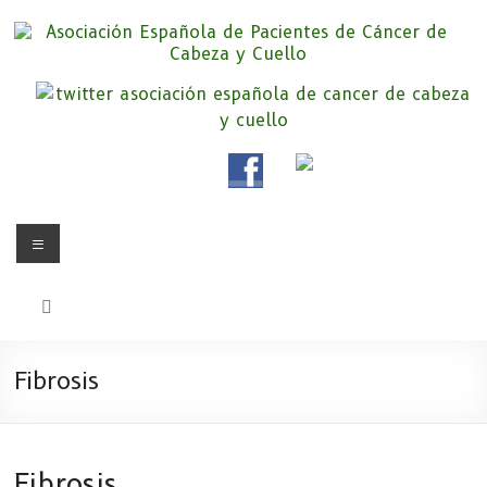
Saltar
al
contenido
Asociación Española de
Somos la Asociación Española de Pacientes de Cáncer de Cabeza y
cuello «APC», una asociación sin animo de lucro que pretendemos
Pacientes de Cáncer de Cabeza y
apoyar a pacientes y familiares.
Cuello
Menú
Fibrosis
Fibrosis