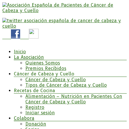
Saltar
al
contenido
Somos la Asociación Española de Pacientes de Cáncer
Asociación Española de Pacientes de Cáncer de
de Cabeza y cuello «APC», una asociación sin animo
Cabeza y Cuello
de lucro que pretendemos apoyar a pacientes y
familiares.
Menú
Inicio
La Asociación
Quienes Somos
Premios Recibidos
Cáncer de Cabeza y Cuello
Cáncer de Cabeza y Cuello
Tipos de Cáncer de Cabeza y Cuello
Recetas de Cocina
Alimentación – Nutrición en Pacientes Con
Cáncer de Cabeza y Cuello
Registro
Iniciar sesión
Colabora
Donación