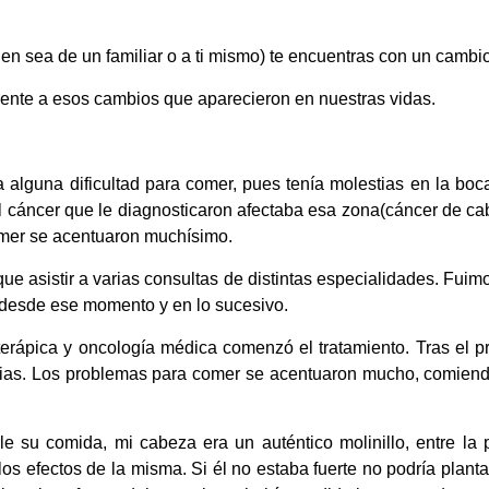
en sea de un familiar o a ti mismo) te encuentras con un cambio 
rente a esos cambios que aparecieron en nuestras vidas.
a alguna dificultad para comer, pues tenía molestias en la bo
El cáncer que le diagnosticaron afectaba esa zona(cáncer de ca
omer se acentuaron muchísimo.
sistir a varias consultas de distintas especialidades. Fuimos
 desde ese momento y en lo sucesivo.
erápica y oncología médica comenzó el tratamiento. Tras el pr
sias. Los problemas para comer se acentuaron mucho, comiend
 su comida, mi cabeza era un auténtico molinillo, entre la 
s efectos de la misma. Si él no estaba fuerte no podría planta