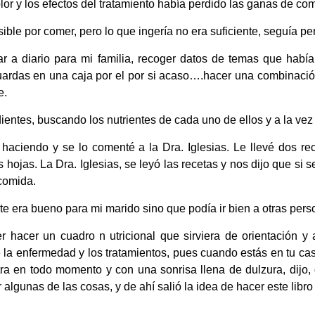
olor y los efectos del tratamiento había perdido las ganas de com
ble por comer, pero lo que ingería no era suficiente, seguía p
ar a diario para mi familia, recoger datos de temas que hab
guardas en una caja por el por si acaso….hacer una combinació
e.
ntes, buscando los nutrientes de cada uno de ellos y a la vez
aciendo y se lo comenté a la Dra. Iglesias. Le llevé dos rec
jas. La Dra. Iglesias, se leyó las recetas y nos dijo que si s
comida.
te era bueno para mi marido sino que podía ir bien a otras pers
 hacer un cuadro n utricional que sirviera de orientación y
la enfermedad y los tratamientos, pues cuando estás en tu cas
tra en todo momento y con una sonrisa llena de dulzura, dijo
algunas de las cosas, y de ahí salió la idea de hacer este libro