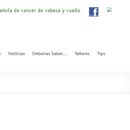
ola de Pacientes de
ientes de Cáncer de Cabeza y cuello «APC», una
etendemos apoyar a pacientes y familiares.
 y Cuello
s
Noticias
Deberías Saber….
Talleres
Tips