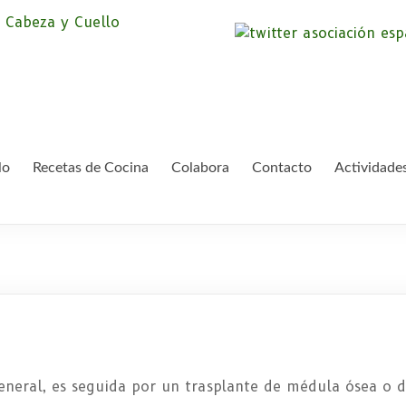
Asociación Españ
Somos la Asociación Española de Pac
asociación sin animo de lucro que pr
Cáncer de Cabeza
lo
Recetas de Cocina
Colabora
Contacto
Actividade
general, es seguida por un trasplante de médula ósea o d