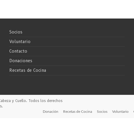
Socios
Voluntario
Contacto
Donaciones
Recetas de Cocina
Cabeza y Cuello
. Todos los derechos
s
.
Donación
Recetas de Cocina
Socios
Voluntario