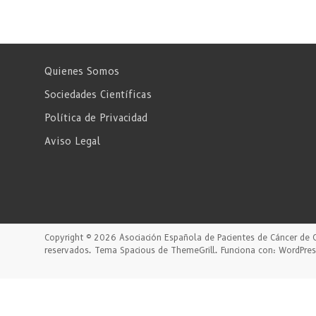
Quienes Somos
Sociedades Científicas
Política de Privacidad
Aviso Legal
Copyright © 2026
Asociación Española de Pacientes de Cáncer de 
reservados. Tema
Spacious
de ThemeGrill. Funciona con:
WordPres