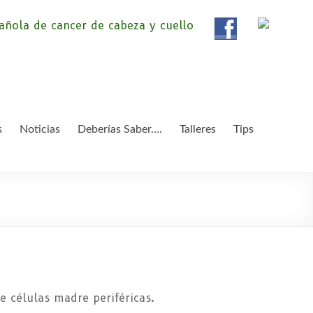
ola de Pacientes de
ientes de Cáncer de Cabeza y cuello «APC», una
etendemos apoyar a pacientes y familiares.
 y Cuello
s
Noticias
Deberías Saber….
Talleres
Tips
e células madre periféricas.