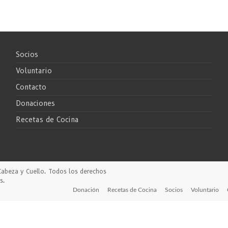
Socios
Voluntario
Contacto
Donaciones
Recetas de Cocina
Cabeza y Cuello
. Todos los derechos
s
.
Donación
Recetas de Cocina
Socios
Voluntario