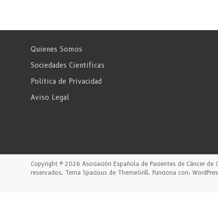
Quienes Somos
Sociedades Científicas
Política de Privacidad
Aviso Legal
Copyright © 2026
Asociación Española de Pacientes de Cáncer de 
reservados. Tema
Spacious
de ThemeGrill. Funciona con:
WordPres