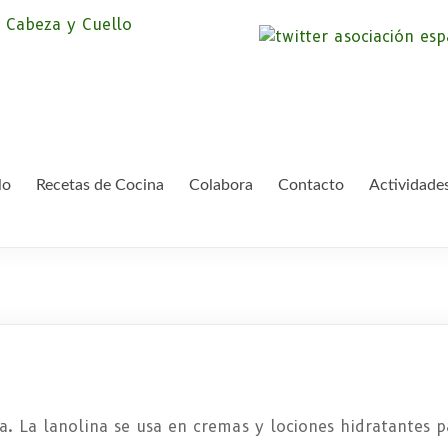
Asociación Españ
Somos la Asociación Española de Pac
asociación sin animo de lucro que pr
Cáncer de Cabeza
lo
Recetas de Cocina
Colabora
Contacto
Actividade
. La lanolina se usa en cremas y lociones hidratantes pa