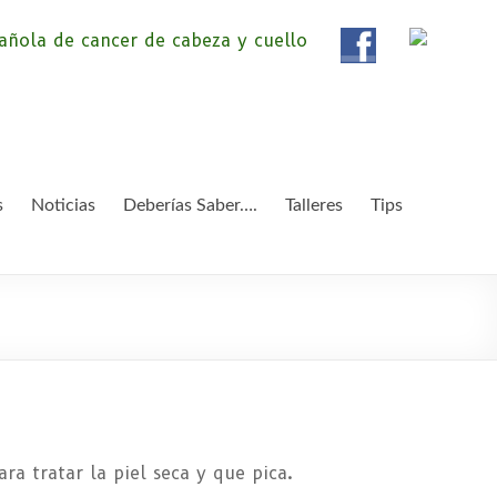
ola de Pacientes de
ientes de Cáncer de Cabeza y cuello «APC», una
etendemos apoyar a pacientes y familiares.
 y Cuello
s
Noticias
Deberías Saber….
Talleres
Tips
ra tratar la piel seca y que pica.