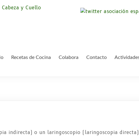
Asociación Españ
Somos la Asociación Española de Pac
asociación sin animo de lucro que pr
Cáncer de Cabeza
lo
Recetas de Cocina
Colabora
Contacto
Actividade
ia indirecta) o un laringoscopio (laringoscopia directa)