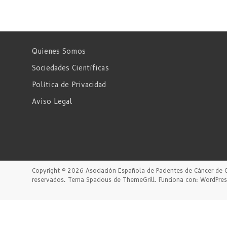
Quienes Somos
Sociedades Científicas
Política de Privacidad
Aviso Legal
Copyright © 2026
Asociación Española de Pacientes de Cáncer de 
reservados. Tema
Spacious
de ThemeGrill. Funciona con:
WordPres