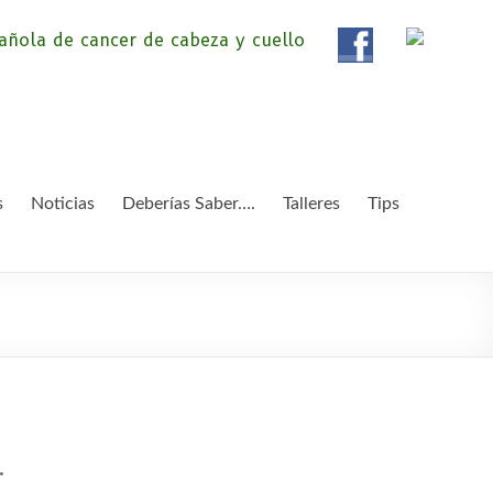
ola de Pacientes de
ientes de Cáncer de Cabeza y cuello «APC», una
etendemos apoyar a pacientes y familiares.
 y Cuello
s
Noticias
Deberías Saber….
Talleres
Tips
.