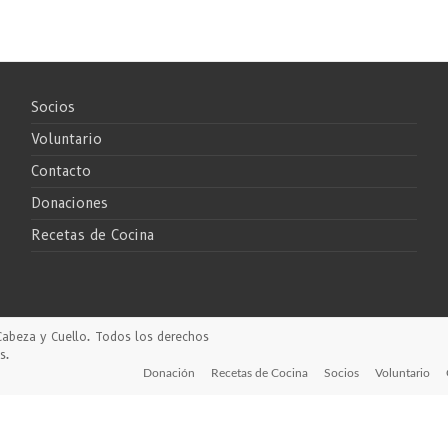
Socios
Voluntario
Contacto
Donaciones
Recetas de Cocina
Cabeza y Cuello
. Todos los derechos
s
.
Donación
Recetas de Cocina
Socios
Voluntario