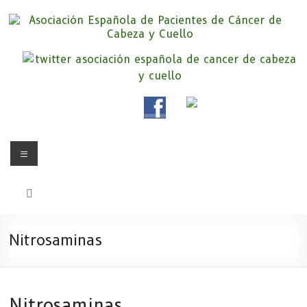
Saltar
al
contenido
Asociación Española de
Somos la Asociación Española de Pacientes de Cáncer de Cabeza y
cuello «APC», una asociación sin animo de lucro que pretendemos
Pacientes de Cáncer de Cabeza y
apoyar a pacientes y familiares.
Cuello
Menú
Nitrosaminas
Nitrosaminas