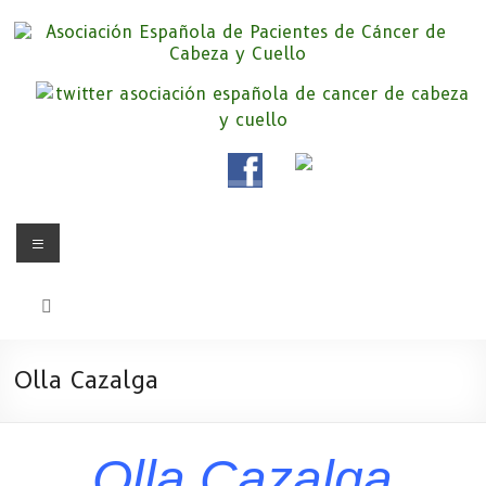
Saltar
al
contenido
Asociación Española de
Somos la Asociación Española de Pacientes de Cáncer de Cabeza y
cuello «APC», una asociación sin animo de lucro que pretendemos
Pacientes de Cáncer de Cabeza y
apoyar a pacientes y familiares.
Cuello
Menú
Olla Cazalga
Olla Cazalga