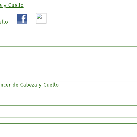
e Cabeza y cuello «APC», una asociación sin animo de l
Cabeza y Cuello
áncer de Cabeza y Cuello