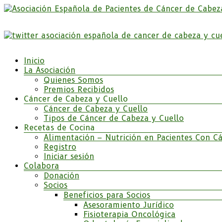
Saltar
al
Somos la Asociación Española de Pacientes de Cáncer d
contenido
Asociación Española de Pacientes de Cáncer de 
Menú
Inicio
La Asociación
Quienes Somos
Premios Recibidos
Cáncer de Cabeza y Cuello
Cáncer de Cabeza y Cuello
Tipos de Cáncer de Cabeza y Cuello
Recetas de Cocina
Alimentación – Nutrición en Pacientes Con C
Registro
Iniciar sesión
Colabora
Donación
Socios
Beneficios para Socios
Asesoramiento Jurídico
Fisioterapia Oncológica