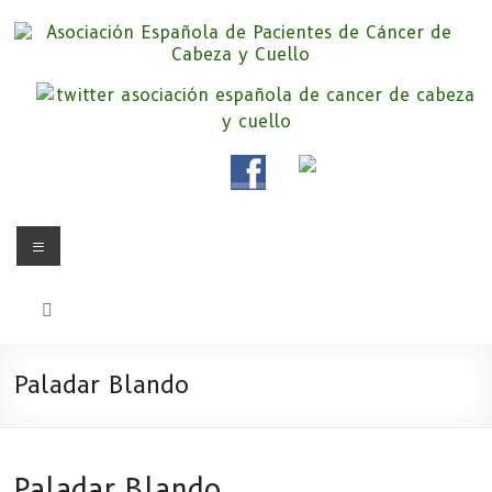
Saltar
al
contenido
Asociación Española de
Somos la Asociación Española de Pacientes de Cáncer de Cabeza y
cuello «APC», una asociación sin animo de lucro que pretendemos
Pacientes de Cáncer de Cabeza y
apoyar a pacientes y familiares.
Cuello
Menú
Paladar Blando
Paladar Blando