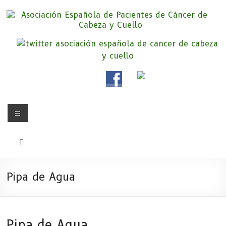
Saltar
al
contenido
Asociación Española de
Somos la Asociación Española de Pacientes de Cáncer de Cabeza y
cuello «APC», una asociación sin animo de lucro que pretendemos
Pacientes de Cáncer de Cabeza y
apoyar a pacientes y familiares.
Cuello
Menú
Pipa de Agua
Pipa de Agua