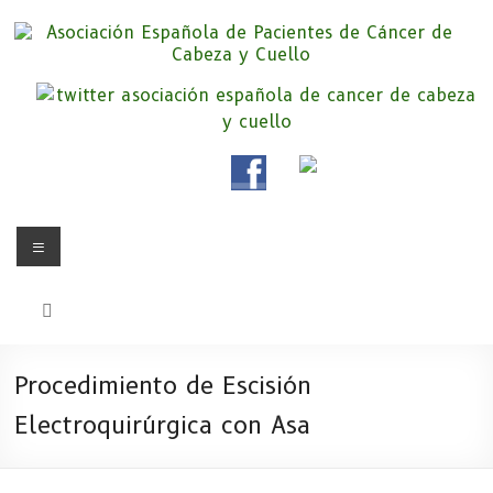
Saltar
al
contenido
Asociación Española de
Somos la Asociación Española de Pacientes de Cáncer de Cabeza y
cuello «APC», una asociación sin animo de lucro que pretendemos
Pacientes de Cáncer de Cabeza y
apoyar a pacientes y familiares.
Cuello
Menú
Procedimiento de Escisión
Electroquirúrgica con Asa