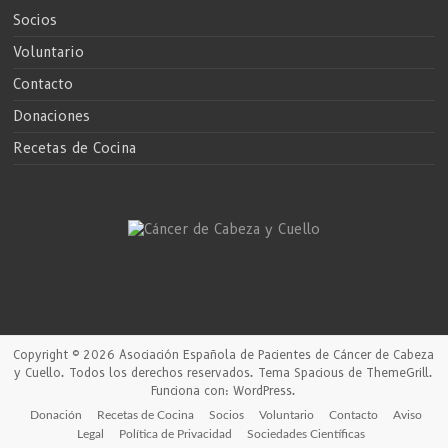
Socios
Voluntario
Contacto
Donaciones
Recetas de Cocina
Copyright © 2026
Asociación Española de Pacientes de Cáncer de Cabeza
y Cuello
. Todos los derechos reservados. Tema
Spacious
de ThemeGrill.
Funciona con:
WordPress
.
Donación
Recetas de Cocina
Socios
Voluntario
Contacto
Aviso
Legal
Política de Privacidad
Sociedades Científicas