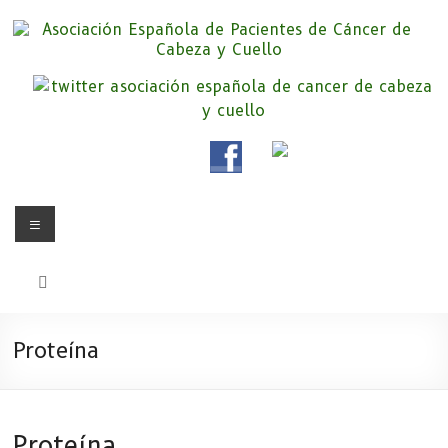
Saltar
al
contenido
Asociación Española de
Somos la Asociación Española de Pacientes de Cáncer de Cabeza y
cuello «APC», una asociación sin animo de lucro que pretendemos
Pacientes de Cáncer de Cabeza y
apoyar a pacientes y familiares.
Cuello
Menú
Proteína
Proteína