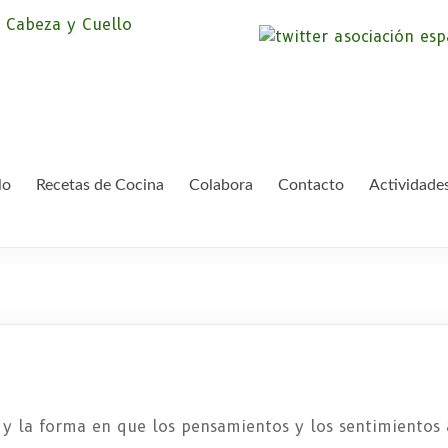
Asociación Españ
Somos la Asociación Española de Pac
asociación sin animo de lucro que pr
Cáncer de Cabeza
lo
Recetas de Cocina
Colabora
Contacto
Actividade
y la forma en que los pensamientos y los sentimientos