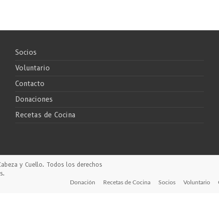
Socios
Voluntario
Contacto
Donaciones
Recetas de Cocina
Cabeza y Cuello
. Todos los derechos
s
.
Donación
Recetas de Cocina
Socios
Voluntario