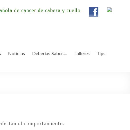
ola de Pacientes de
ientes de Cáncer de Cabeza y cuello «APC», una
etendemos apoyar a pacientes y familiares.
 y Cuello
s
Noticias
Deberías Saber….
Talleres
Tips
 afectan el comportamiento.