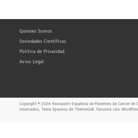
Quienes Somos
Sociedades Científicas
Política de Privacidad
Aviso Legal
Copyright © 2026
Asociación Española de Pacientes de Cáncer de 
reservados. Tema
Spacious
de ThemeGrill. Funciona con:
WordPres