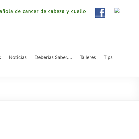
ola de Pacientes de
ientes de Cáncer de Cabeza y cuello «APC», una
etendemos apoyar a pacientes y familiares.
 y Cuello
s
Noticias
Deberías Saber….
Talleres
Tips