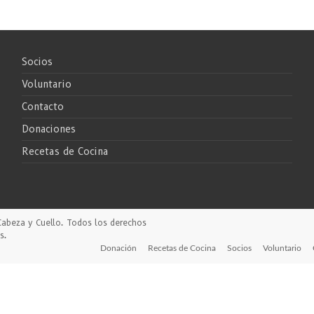
Socios
Voluntario
Contacto
Donaciones
Recetas de Cocina
Cabeza y Cuello
. Todos los derechos
s
.
Donación
Recetas de Cocina
Socios
Voluntario