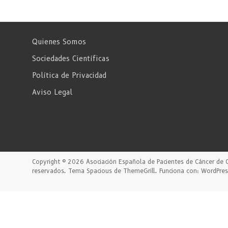
Quienes Somos
Sociedades Científicas
Política de Privacidad
Aviso Legal
Copyright © 2026
Asociación Española de Pacientes de Cáncer de 
reservados. Tema
Spacious
de ThemeGrill. Funciona con:
WordPres