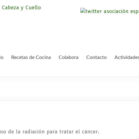
Asociación Españ
Somos la Asociación Española de Pac
asociación sin animo de lucro que pr
Cáncer de Cabeza
lo
Recetas de Cocina
Colabora
Contacto
Actividade
o de la radiación para tratar el cáncer.