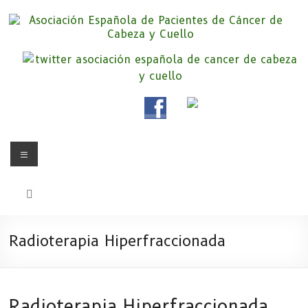
Saltar
al
contenido
Asociación Española de
Somos la Asociación Española de Pacientes de Cáncer de Cabeza y
cuello «APC», una asociación sin animo de lucro que pretendemos
Pacientes de Cáncer de Cabeza y
apoyar a pacientes y familiares.
Cuello
Menú
Radioterapia Hiperfraccionada
Radioterapia Hiperfraccionada