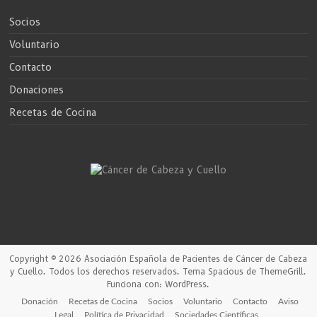
Socios
Voluntario
Contacto
Donaciones
Recetas de Cocina
Copyright © 2026
Asociación Española de Pacientes de Cáncer de Cabeza
y Cuello
. Todos los derechos reservados. Tema
Spacious
de ThemeGrill.
Funciona con:
WordPress
.
Donación
Recetas de Cocina
Socios
Voluntario
Contacto
Aviso
Legal
Política de Privacidad
Sociedades Científicas