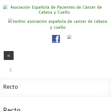
Saltar
al
contenido
Asociación Española de
Somos la Asociación Española de Pacientes de Cáncer de Cabeza y
cuello «APC», una asociación sin animo de lucro que pretendemos
Pacientes de Cáncer de Cabeza y
apoyar a pacientes y familiares.
Cuello
Menú
Recto
Recto