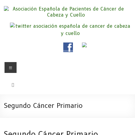
Saltar
al
contenido
Asociación Española de
Somos la Asociación Española de Pacientes de Cáncer de Cabeza y
cuello «APC», una asociación sin animo de lucro que pretendemos
Pacientes de Cáncer de Cabeza y
apoyar a pacientes y familiares.
Cuello
Menú
Segundo Cáncer Primario
Segundo Cáncer Primario