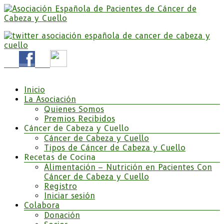
Saltar
al
contenido
Somos la Asociación Española de Pacientes de Cáncer
Asociación Española de Pacientes de Cáncer de
de Cabeza y cuello «APC», una asociación sin animo
Cabeza y Cuello
de lucro que pretendemos apoyar a pacientes y
familiares.
Menú
Inicio
La Asociación
Quienes Somos
Premios Recibidos
Cáncer de Cabeza y Cuello
Cáncer de Cabeza y Cuello
Tipos de Cáncer de Cabeza y Cuello
Recetas de Cocina
Alimentación – Nutrición en Pacientes Con
Cáncer de Cabeza y Cuello
Registro
Iniciar sesión
Colabora
Donación